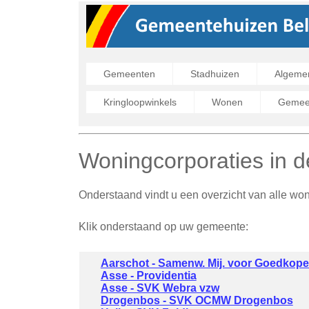
Gemeenten
Stadhuizen
Algeme
Kringloopwinkels
Wonen
Gemeen
Woningcorporaties in d
Onderstaand vindt u een overzicht van alle wo
Klik onderstaand op uw gemeente:
Aarschot - Samenw. Mij. voor Goedkop
Asse - Providentia
Asse - SVK Webra vzw
Drogenbos - SVK OCMW Drogenbos