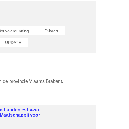
Bouwvergunning
ID-kaart
UPDATE
n de provincie Vlaams Brabant.
gio Landen cvba-so
 Maatschappij voor