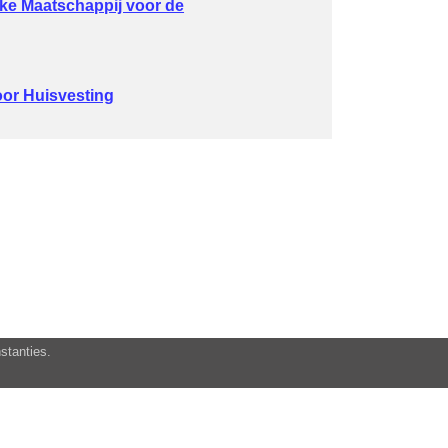
ijke Maatschappij voor de
voor Huisvesting
stanties.