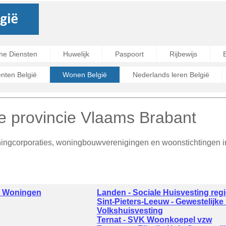
ne Diensten
Huwelijk
Paspoort
Rijbewijs
ten België
Wonen België
Nederlands leren België
e provincie Vlaams Brabant
ningcorporaties, woningbouwverenigingen en woonstichtingen i
e Woningen
Landen - Sociale Huisvesting re
Sint-Pieters-Leeuw - Gewestelijke
Volkshuisvesting
Ternat - SVK Woonkoepel vzw