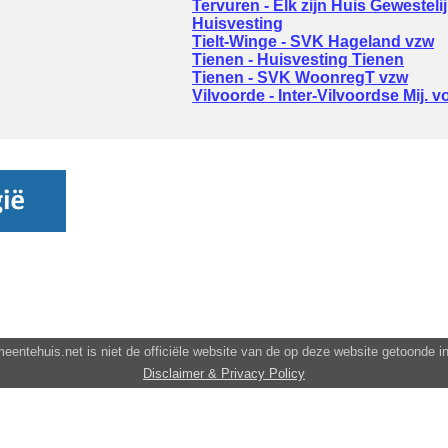
Tervuren - Elk zijn Huis Gewestel
Huisvesting
Tielt-Winge - SVK Hageland vzw
Tienen - Huisvesting Tienen
Tienen - SVK WoonregT vzw
Vilvoorde - Inter-Vilvoordse Mij. 
entehuis.net is niet de officiële website van de op deze website getoonde in
Disclaimer & Privacy Policy