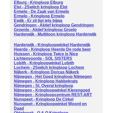
Elburg - Kringloop Elburg
Elst - 2Switch kringloop Elst
Ermelo - De Zaak van Ermelo
Ermelo - Kringloop Ermelo
Ewijk - Er zit ligt iets bijwa
Gendringen - Aktief kringloop Gendringen
Groenlo - Aktief kringloop Groelo
Harderwijk - Multitoon kringloop Harderwijk
Harderwijk - Kringloopwinkel Harderwijk
Heerde - Kringloop Heerde De rode beer
Huissen - Kringloop Twice is Nice
Lichtenvoorde - SOL SISTERS
Lobith - Kringloopwinkel Lobith
Lochem - 2Switch kringloop Lochem
Nijkerk - Kringloop Dorcas Nijkerk
Nijmegen - Het Goed kringloop Nijmegen
Nijmegen - Kringloop Habbekrats
Nijmegen - St. Overal kringloop
Nijmegen - Kringloopwinkel Klerengoed
Nijmegen - Kringloopcentrum REST-ART
Nunspeet - Kringloop De Cirkel
Nunspeet - Kringloopwinkel Woord en
Daad
Oldebroek - O & O Kringloop