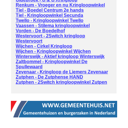
Renkum - Vroeger en nu Kringloopwinkel
Tiel - Boedel Centrum 2e hands
Tiel - Kringloopwinkel Secunda
Twello - Kringloopwinkel Twello
Vaassen - Stilema kringloopwinkel
Vorden - De Boedelhof
Westervoort - 2Switch kringloop
Westervoort
Wijchen - Cirkel Kringloop
Wijchen - Kringloopwinkel Wijchen
Winterswijk - Aktief kringloop Winterswijk
Zaltbommel - Kringloopwinkel De
Spullewaard
Zevenaar - Kringloop de Liemers Zevenaar
Zutphen - De Zutphense HAND
Zutphen - 2Switch kringloopwinkel Zutpen