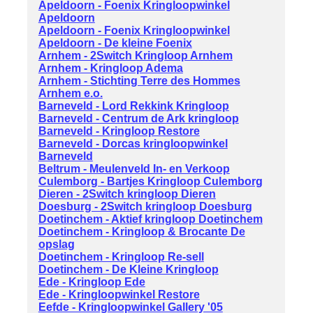
Apeldoorn - Foenix Kringloopwinkel
Apeldoorn
Apeldoorn - Foenix Kringloopwinkel
Apeldoorn - De kleine Foenix
Arnhem - 2Switch Kringloop Arnhem
Arnhem - Kringloop Adema
Arnhem - Stichting Terre des Hommes
Arnhem e.o.
Barneveld - Lord Rekkink Kringloop
Barneveld - Centrum de Ark kringloop
Barneveld - Kringloop Restore
Barneveld - Dorcas kringloopwinkel
Barneveld
Beltrum - Meulenveld In- en Verkoop
Culemborg - Bartjes Kringloop Culemborg
Dieren - 2Switch kringloop Dieren
Doesburg - 2Switch kringloop Doesburg
Doetinchem - Aktief kringloop Doetinchem
Doetinchem - Kringloop & Brocante De
opslag
Doetinchem - Kringloop Re-sell
Doetinchem - De Kleine Kringloop
Ede - Kringloop Ede
Ede - Kringloopwinkel Restore
Eefde - Kringloopwinkel Gallery '05