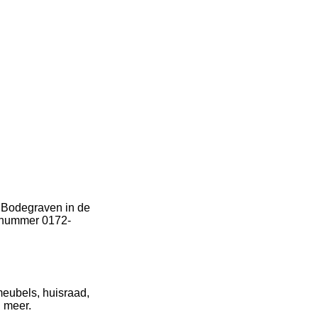
n Bodegraven in de
onnummer 0172-
meubels, huisraad,
l meer.