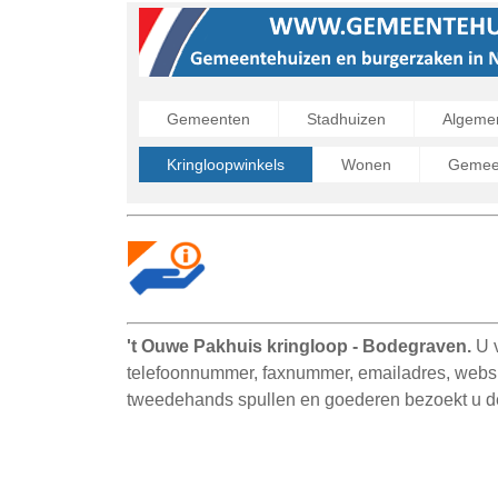
Gemeenten
Stadhuizen
Algeme
Kringloopwinkels
Wonen
Gemeen
't Ouwe Pakhuis kringloop - Bodegraven.
U 
telefoonnummer, faxnummer, emailadres, websit
tweedehands spullen en goederen bezoekt u d