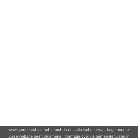
www.gemeentehuis.net is niet de officiële website van de gemeente.
Deze website geeft algemene informatie over de gemeentehuizen in