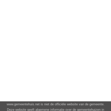
www.gemeentehuis.net is niet de officiële website van de gemeente.
Deze website geeft algemene informatie over de gemeentehuizen in