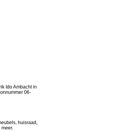
rik Ido Ambacht in
efoonnummer 06-
meubels, huisraad,
l meer.