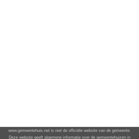
www.gemeentehuis.net is niet de officiële website van de gemeente.
Deze website geeft algemene informatie over de gemeentehuizen in