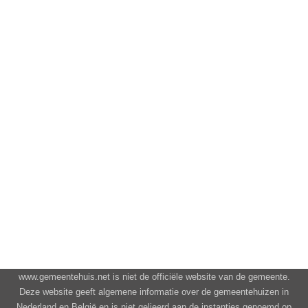
www.gemeentehuis.net is niet de officiële website van de gemeente.
Deze website geeft algemene informatie over de gemeentehuizen in
Nederland en België en is niet gelieerd aan de instanties genoemd op