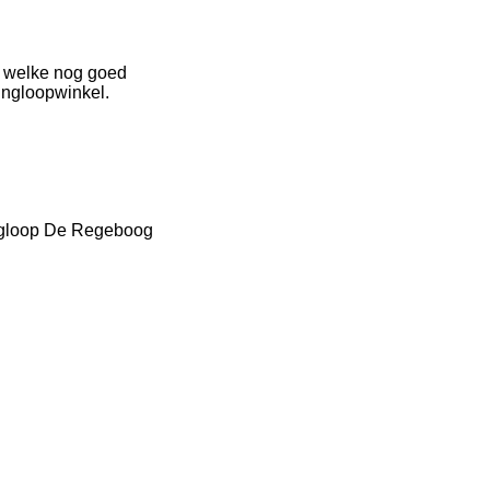
n welke nog goed
ingloopwinkel.
ingloop De Regeboog