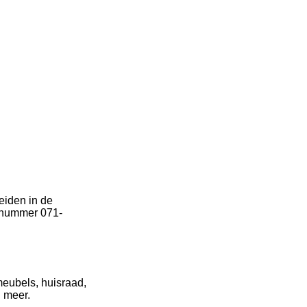
eiden in de
onnummer 071-
meubels, huisraad,
l meer.