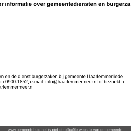
r informatie over gemeentediensten en burgerz
en en de dienst burgerzaken bij gemeente Haarlemmerliede
on 0900-1852, e-mail: info@haarlemmermeer.nl of bezoekt u
aarlemmermeer.nl
www.gemeentehuis.net is niet de officiële website van de gemeente.