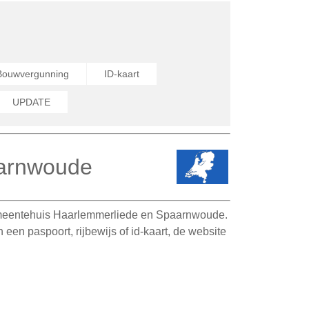
Bouwvergunning
ID-kaart
UPDATE
aarnwoude
emeentehuis Haarlemmerliede en Spaarnwoude.
en paspoort, rijbewijs of id-kaart, de website