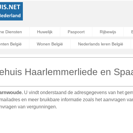
ne Diensten
Huwelijk
Paspoort
Rijbewijs
ten België
Wonen België
Nederlands leren België
huis Haarlemmerliede en Sp
aarnwoude.
U vindt onderstaand de adresgegevens van het g
ailadres en meer bruikbare informatie zoals het aanvragen van e
anvragen van vergunningen.