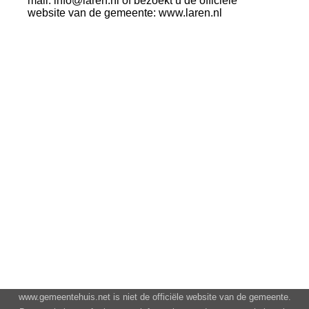
mail: info@laren.nl of bezoekt u de officiële
website van de gemeente: www.laren.nl
www.gemeentehuis.net is niet de officiële website van de gemeente.