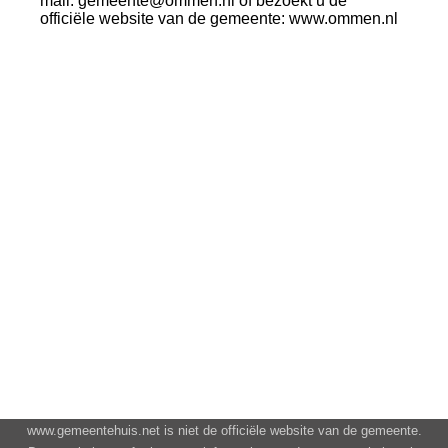
mail: gemeente@ommen.nl of bezoekt u de
officiële website van de gemeente: www.ommen.nl
www.gemeentehuis.net is niet de officiële website van de gemeente.