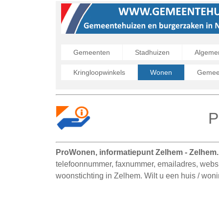
Gemeenten
Stadhuizen
Algeme
Kringloopwinkels
Wonen
Gemeen
P
ProWonen, informatiepunt Zelhem - Zelhem
telefoonnummer, faxnummer, emailadres, websi
woonstichting in Zelhem. Wilt u een huis / wo